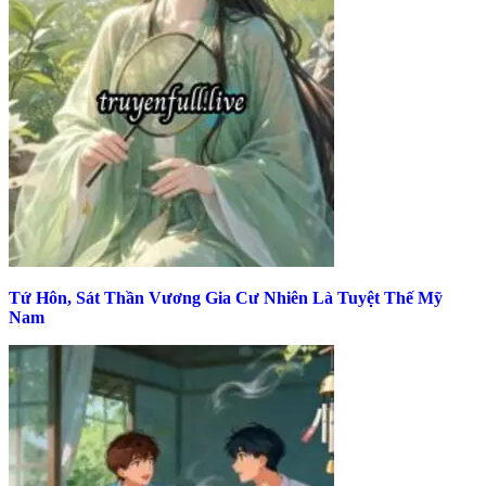
Tứ Hôn, Sát Thần Vương Gia Cư Nhiên Là Tuyệt Thế Mỹ
Nam