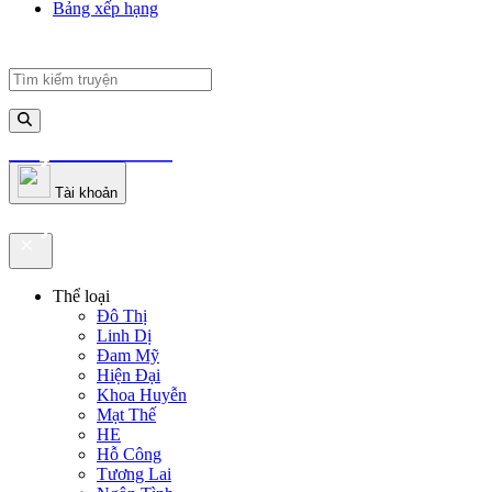
Bảng xếp hạng
truyenfullz.com
Tài khoản
truyenfullz.com
Thể loại
Đô Thị
Linh Dị
Đam Mỹ
Hiện Đại
Khoa Huyễn
Mạt Thế
HE
Hỗ Công
Tương Lai