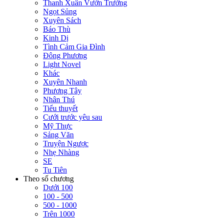
Thanh Xuân Vườn Trường
Ngọt Sủng
Xuyên Sách
Báo Thù
Kinh Dị
Tình Cảm Gia Đình
Đông Phương
Light Novel
Khác
Xuyên Nhanh
Phương Tây
Nhân Thú
Tiểu thuyết
Cưới trước yêu sau
Mỹ Thực
Sảng Văn
Truyện Ngược
Nhẹ Nhàng
SE
Tu Tiên
Theo số chương
Dưới 100
100 - 500
500 - 1000
Trên 1000