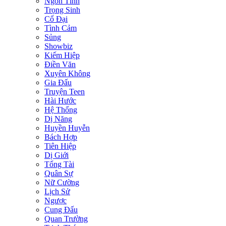
Ngôn Tình
Trọng Sinh
Cổ Đại
Tình Cảm
Sủng
Showbiz
Kiếm Hiệp
Điền Văn
Xuyên Không
Gia Đấu
Truyện Teen
Hài Hước
Hệ Thống
Dị Năng
Huyền Huyễn
Bách Hợp
Tiên Hiệp
Dị Giới
Tổng Tài
Quân Sự
Nữ Cường
Lịch Sử
Ngược
Cung Đấu
Quan Trường