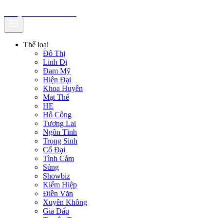
truyenfullz.com
Thể loại
Đô Thị
Linh Dị
Đam Mỹ
Hiện Đại
Khoa Huyễn
Mạt Thế
HE
Hỗ Công
Tương Lai
Ngôn Tình
Trọng Sinh
Cổ Đại
Tình Cảm
Sủng
Showbiz
Kiếm Hiệp
Điền Văn
Xuyên Không
Gia Đấu