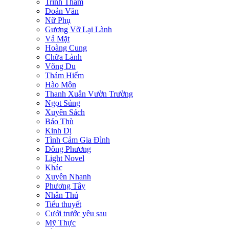
Trinh Thám
Đoản Văn
Nữ Phụ
Gương Vỡ Lại Lành
Vả Mặt
Hoàng Cung
Chữa Lành
Võng Du
Thám Hiểm
Hào Môn
Thanh Xuân Vườn Trường
Ngọt Sủng
Xuyên Sách
Báo Thù
Kinh Dị
Tình Cảm Gia Đình
Đông Phương
Light Novel
Khác
Xuyên Nhanh
Phương Tây
Nhân Thú
Tiểu thuyết
Cưới trước yêu sau
Mỹ Thực