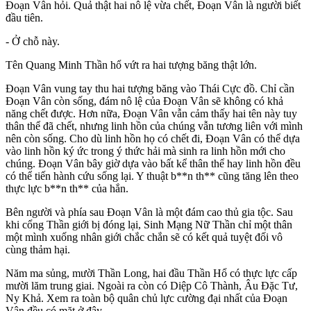
Đoạn Vân hỏi. Quả thật hai nô lệ vừa chết, Đoạn Vân là người biết
đầu tiên.
- Ở chỗ này.
Tên Quang Minh Thần hổ vứt ra hai tượng băng thật lớn.
Đoạn Vân vung tay thu hai tượng băng vào Thái Cực đồ. Chỉ cần
Đoạn Vân còn sống, đám nô lệ của Đoạn Vân sẽ không có khả
năng chết được. Hơn nữa, Đoạn Vân vẫn cảm thấy hai tên này tuy
thân thể đã chết, nhưng linh hồn của chúng vẫn tương liên với mình
nên còn sống. Cho dù linh hồn họ có chết đi, Đoạn Vân có thể dựa
vào linh hồn ký ức trong ý thức hải mà sinh ra linh hồn mới cho
chúng. Đoạn Vân bây giờ dựa vào bất kể thân thể hay linh hồn đều
có thể tiến hành cứu sống lại. Y thuật b**n th** cũng tăng lên theo
thực lực b**n th** của hắn.
Bên người và phía sau Đoạn Vân là một đám cao thủ gia tộc. Sau
khi cổng Thần giới bị đóng lại, Sinh Mạng Nữ Thần chỉ một thân
một mình xuống nhân giới chắc chắn sẽ có kết quả tuyệt đối vô
cùng thảm hại.
Năm ma sủng, mười Thần Long, hai đầu Thần Hổ có thực lực cấp
mười lăm trung giai. Ngoài ra còn có Diệp Cô Thành, Âu Đặc Tư,
Ny Khả. Xem ra toàn bộ quân chủ lực cường đại nhất của Đoạn
Vân đều có mặt ở đây.