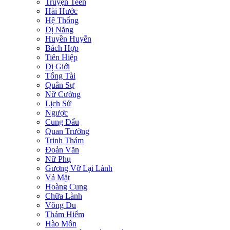
Truyện Teen
Hài Hước
Hệ Thống
Dị Năng
Huyền Huyễn
Bách Hợp
Tiên Hiệp
Dị Giới
Tổng Tài
Quân Sự
Nữ Cường
Lịch Sử
Ngược
Cung Đấu
Quan Trường
Trinh Thám
Đoản Văn
Nữ Phụ
Gương Vỡ Lại Lành
Vả Mặt
Hoàng Cung
Chữa Lành
Võng Du
Thám Hiểm
Hào Môn