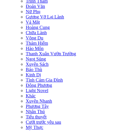
Trinh Thám
Đoản Văn
Nữ Phụ
Gương Vỡ Lại Lành
Vả Mặt
Hoàng Cung
Chữa Lành
Võng Du
Thám Hiểm
Hào Môn
Thanh Xuân Vườn Trường
Ngọt Sủng
Xuyên Sách
Báo Thù
Kinh Dị
Tình Cảm Gia Đình
Đông Phương
Light Novel
Khác
Xuyên Nhanh
Phương Tây
Nhân Thú
Tiểu thuyết
Cưới trước yêu sau
Mỹ Thực