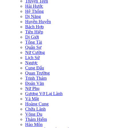
Truyện Teen
Hài Hước
Hệ Thống
Dị Năng
Huyền Huyễn
Bách Hợp
Tiên Hiệp
Dị Giới
Tổng Tài
Quân Sự
Nữ Cường
Lịch Sử
Ngược
Cung Đấu
Quan Trường
Trinh Thám
Đoản Văn
Nữ Phụ
Gương Vỡ Lại Lành
Vả Mặt
Hoàng Cung
Chữa Lành
Võng Du
Thám Hiểm
Hào Môn