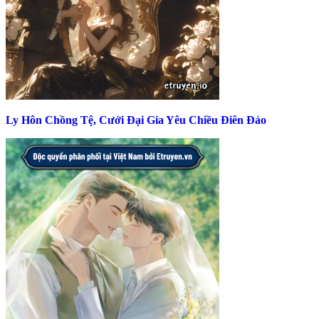
Ly Hôn Chồng Tệ, Cưới Đại Gia Yêu Chiều Điên Đảo