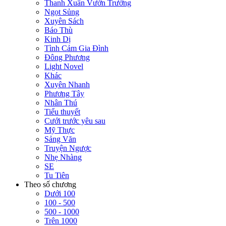
Thanh Xuân Vườn Trường
Ngọt Sủng
Xuyên Sách
Báo Thù
Kinh Dị
Tình Cảm Gia Đình
Đông Phương
Light Novel
Khác
Xuyên Nhanh
Phương Tây
Nhân Thú
Tiểu thuyết
Cưới trước yêu sau
Mỹ Thực
Sảng Văn
Truyện Ngược
Nhẹ Nhàng
SE
Tu Tiên
Theo số chương
Dưới 100
100 - 500
500 - 1000
Trên 1000