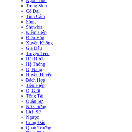
Ngôn Tình
Trọng Sinh
Cổ Đại
Tình Cảm
Sủng
Showbiz
Kiếm Hiệp
Điền Văn
Xuyên Không
Gia Đấu
Truyện Teen
Hài Hước
Hệ Thống
Dị Năng
Huyền Huyễn
Bách Hợp
Tiên Hiệp
Dị Giới
Tổng Tài
Quân Sự
Nữ Cường
Lịch Sử
Ngược
Cung Đấu
Quan Trường