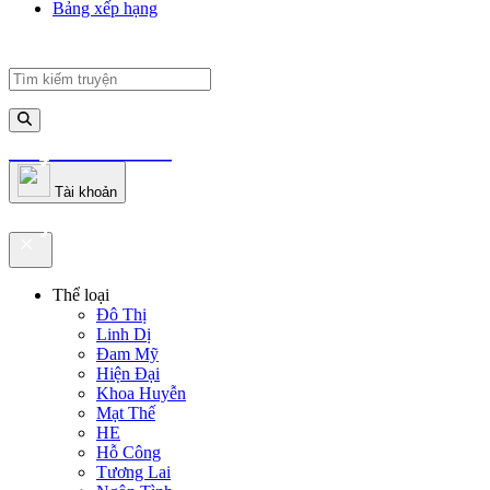
Bảng xếp hạng
truyenfullz.com
Tài khoản
truyenfullz.com
Thể loại
Đô Thị
Linh Dị
Đam Mỹ
Hiện Đại
Khoa Huyễn
Mạt Thế
HE
Hỗ Công
Tương Lai