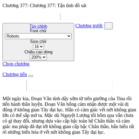
Chương 377: Chương 377: Tận tình đồ sát
Chương trước
Tùy chỉnh
Font chữ
Size chữ
Chiều cao dòng
Chọn chương
Chương tiếp
Một ngày kia, Đoạn Vân tỉnh dậy sớm từ trên giường của Tina rồi
tiến hành thần luyện. Đoạn Vân bỗng cảm nhận được một vài dị
động ở không gian Tây đại lục. Hắn có cảm giác vết nứt không gian
lớn có thể sắp mở ra. Mặc dù Nguyệt Lượng tối hôm qua vẫn chưa
có gì thay đổi, nhưng dựa vào cấp bậc toàn hệ Chân thần và cảm
giác ma pháp đã đạt tới không gian cấp bậc Chân thần, hắn hiểu rất
rõ những biến hóa ở vết nứt không gian Tây đại lục.