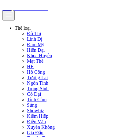
truyenfullz.com
Thể loại
Đô Thị
Linh Dị
Đam Mỹ
Hiện Đại
Khoa Huyễn
Mạt Thế
HE
Hỗ Công
Tương Lai
Ngôn Tình
Trọng Sinh
Cổ Đại
Tình Cảm
Sủng
Showbiz
Kiếm Hiệp
Điền Văn
Xuyên Không
Gia Đấu