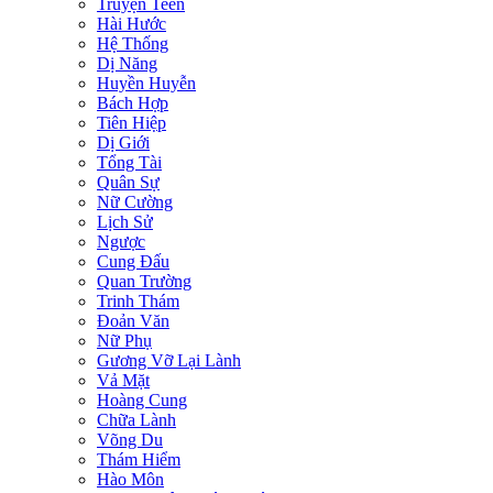
Truyện Teen
Hài Hước
Hệ Thống
Dị Năng
Huyền Huyễn
Bách Hợp
Tiên Hiệp
Dị Giới
Tổng Tài
Quân Sự
Nữ Cường
Lịch Sử
Ngược
Cung Đấu
Quan Trường
Trinh Thám
Đoản Văn
Nữ Phụ
Gương Vỡ Lại Lành
Vả Mặt
Hoàng Cung
Chữa Lành
Võng Du
Thám Hiểm
Hào Môn