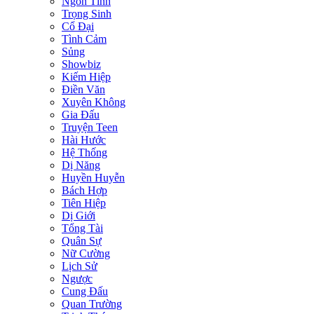
Ngôn Tình
Trọng Sinh
Cổ Đại
Tình Cảm
Sủng
Showbiz
Kiếm Hiệp
Điền Văn
Xuyên Không
Gia Đấu
Truyện Teen
Hài Hước
Hệ Thống
Dị Năng
Huyền Huyễn
Bách Hợp
Tiên Hiệp
Dị Giới
Tổng Tài
Quân Sự
Nữ Cường
Lịch Sử
Ngược
Cung Đấu
Quan Trường