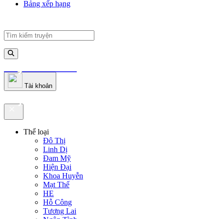
Bảng xếp hạng
truyenfullz.com
Tài khoản
truyenfullz.com
Thể loại
Đô Thị
Linh Dị
Đam Mỹ
Hiện Đại
Khoa Huyễn
Mạt Thế
HE
Hỗ Công
Tương Lai