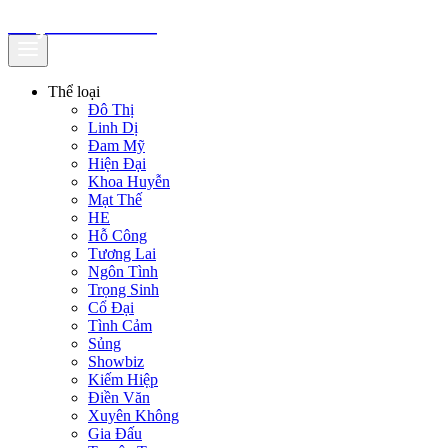
truyenfullz.com
Thể loại
Đô Thị
Linh Dị
Đam Mỹ
Hiện Đại
Khoa Huyễn
Mạt Thế
HE
Hỗ Công
Tương Lai
Ngôn Tình
Trọng Sinh
Cổ Đại
Tình Cảm
Sủng
Showbiz
Kiếm Hiệp
Điền Văn
Xuyên Không
Gia Đấu