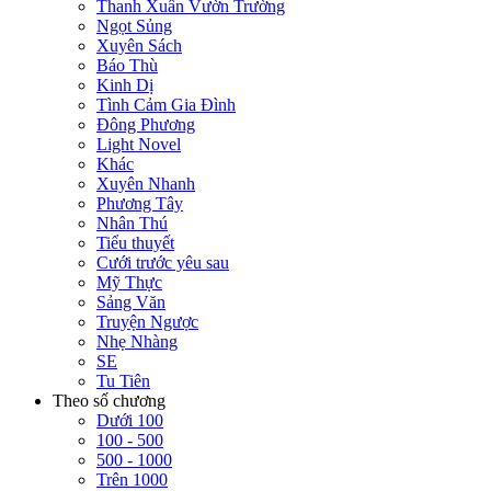
Thanh Xuân Vườn Trường
Ngọt Sủng
Xuyên Sách
Báo Thù
Kinh Dị
Tình Cảm Gia Đình
Đông Phương
Light Novel
Khác
Xuyên Nhanh
Phương Tây
Nhân Thú
Tiểu thuyết
Cưới trước yêu sau
Mỹ Thực
Sảng Văn
Truyện Ngược
Nhẹ Nhàng
SE
Tu Tiên
Theo số chương
Dưới 100
100 - 500
500 - 1000
Trên 1000