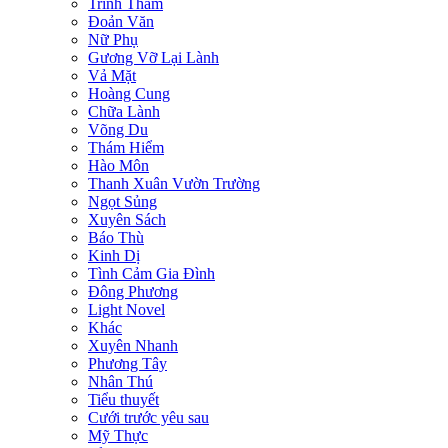
Trinh Thám
Đoản Văn
Nữ Phụ
Gương Vỡ Lại Lành
Vả Mặt
Hoàng Cung
Chữa Lành
Võng Du
Thám Hiểm
Hào Môn
Thanh Xuân Vườn Trường
Ngọt Sủng
Xuyên Sách
Báo Thù
Kinh Dị
Tình Cảm Gia Đình
Đông Phương
Light Novel
Khác
Xuyên Nhanh
Phương Tây
Nhân Thú
Tiểu thuyết
Cưới trước yêu sau
Mỹ Thực