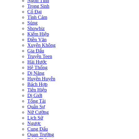
Ngôn Tình
Trọng Sinh
Cổ Đại
Tình Cảm
Sủng
Showbiz
Kiếm Hiệp
Điền Văn
Xuyên Không
Gia Đấu
Truyện Teen
Hài Hước
Hệ Thống
Dị Năng
Huyền Huyễn
Bách Hợp
Tiên Hiệp
Dị Giới
Tổng Tài
Quân Sự
Nữ Cường
Lịch Sử
Ngược
Cung Đấu
Quan Trường