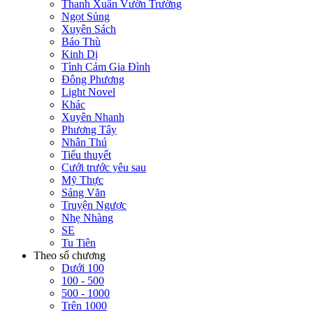
Thanh Xuân Vườn Trường
Ngọt Sủng
Xuyên Sách
Báo Thù
Kinh Dị
Tình Cảm Gia Đình
Đông Phương
Light Novel
Khác
Xuyên Nhanh
Phương Tây
Nhân Thú
Tiểu thuyết
Cưới trước yêu sau
Mỹ Thực
Sảng Văn
Truyện Ngược
Nhẹ Nhàng
SE
Tu Tiên
Theo số chương
Dưới 100
100 - 500
500 - 1000
Trên 1000