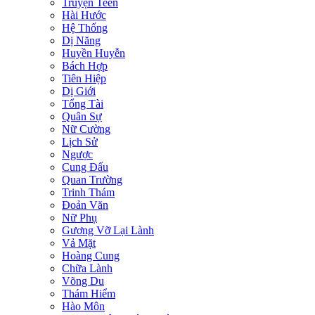
Truyện Teen
Hài Hước
Hệ Thống
Dị Năng
Huyền Huyễn
Bách Hợp
Tiên Hiệp
Dị Giới
Tổng Tài
Quân Sự
Nữ Cường
Lịch Sử
Ngược
Cung Đấu
Quan Trường
Trinh Thám
Đoản Văn
Nữ Phụ
Gương Vỡ Lại Lành
Vả Mặt
Hoàng Cung
Chữa Lành
Võng Du
Thám Hiểm
Hào Môn