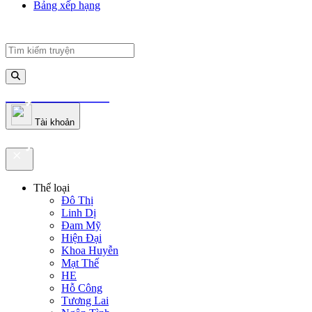
Bảng xếp hạng
truyenfullz.com
Tài khoản
truyenfullz.com
Thể loại
Đô Thị
Linh Dị
Đam Mỹ
Hiện Đại
Khoa Huyễn
Mạt Thế
HE
Hỗ Công
Tương Lai