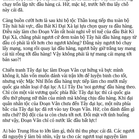
chạy trốn lập tức đầu hàng cả. Hừ, mặc kệ, trước hết thu lấy chỗ
này cái đã.
Càng buồn cười hơn là sau khi bộ tộc Thần long tiếp thu toàn bộ
Tây hải hải vực, đầu Bát Kì Đại Xà lại lựa chọn quay ra đầu hàng.
Điều này làm cho Đoạn Vân rất hoài nghi về trí tuệ của đầu Bát Kì
Đại Xà, chẳng phải ngươi cứ đem toàn bộ Tây hải đầu hàng ngay từ
đầu có phải là tốt hơn cho ngươi không? Đằng này ngươi bỏ chạy
lấy mạng, xong rồi quay lại đầu hàng, ngươi bây giờ trắng tay mang
cái túi rỗng tới đầu hàng! Vậy không phải là tự mang cái mạng tới
bán sao?!
Chiến tranh Tây đại lục làm Đoạn Vân cụt hứng và bực mình
không ít, hắn vốn muốn đánh vài trận lớn để luyện binh cho tốt,
nhưng việc Mặc Nhĩ Bổn đầu hàng trực tiếp làm cho mười mấy
quốc gia nhân loại ở đại lục A Lí Tây Đa 'noi gương' đầu hàng theo.
Chì còn một vài vương quốc phía Bắc Tây đại lục thì cả quốc gia
đều thờ phụng nữ thần của mình mà không chịu đầu hàng. Khi đại
quân nhân tộc của Đoạn Vân chưa đến Tây đại lục, một nửa phía
bắc của Tây đại lục đã rơi vào tay Đoạn Vân. Hừ, còn đánh đấm gì
nữa chứ? Bộ đội của ta còn chưa tới nơi. Đối mặt với tình huống
như vậy, Đoạn Vân chỉ có nước lắc đầu bất lực!
Ai bảo Trung Hoa to lớn làm gì, thôi thì thu phục cái đã. Các ngươi
đã nguyện ý làm bù nhìn, vậy ta cho các ngươi toại nguyện làm