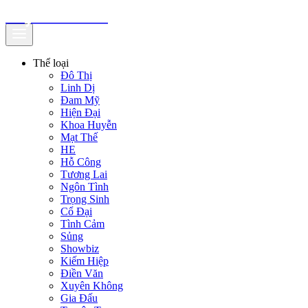
truyenfullz.com
Thể loại
Đô Thị
Linh Dị
Đam Mỹ
Hiện Đại
Khoa Huyễn
Mạt Thế
HE
Hỗ Công
Tương Lai
Ngôn Tình
Trọng Sinh
Cổ Đại
Tình Cảm
Sủng
Showbiz
Kiếm Hiệp
Điền Văn
Xuyên Không
Gia Đấu