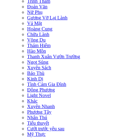
Trinh Thám
Đoản Văn
Nữ Phụ
Gương Vỡ Lại Lành
Vả Mặt
Hoàng Cung
Chữa Lành
Võng Du
Thám Hiểm
Hào Môn
Thanh Xuân Vườn Trường
Ngọt Sủng
Xuyên Sách
Báo Thù
Kinh Dị
Tình Cảm Gia Đình
Đông Phương
Light Novel
Khác
Xuyên Nhanh
Phương Tây
Nhân Thú
Tiểu thuyết
Cưới trước yêu sau
Mỹ Thực