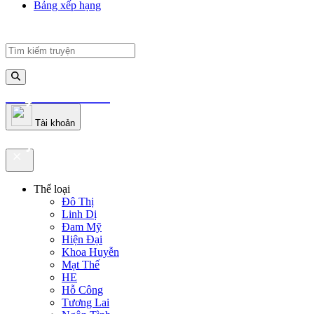
Bảng xếp hạng
truyenfullz.com
Tài khoản
truyenfullz.com
Thể loại
Đô Thị
Linh Dị
Đam Mỹ
Hiện Đại
Khoa Huyễn
Mạt Thế
HE
Hỗ Công
Tương Lai