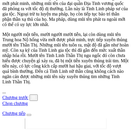
mới phát minh, những mũi tên của đại quân Địa Tinh vương quốc
đã phóng ra với tốc độ dị thường. Lần này là Tinh Linh pháp sư của
gia tộc. Ngoại trừ tu luyện ma pháp, họ còn tiếp tục bảo trì thân
phận thần xạ thủ của họ. Ma pháp, dùng mũi tên phát ra ngoài mới
có thể có uy lực lớn nhất.
Một người một tiễn, mười người mười tiễn, lại còn dùng mũi tên
Trung hoa Nộ hống vừa mới được phát minh, trực tiếp xuyên thủng
mười tên Thần Thị. Những mũi tên tuôn ra, mật độ đã gần như hoàn
mỹ. Còn xạ kỹ của Tinh Linh gia tộc thì đã gần đến mức xuất thần
nhập hóa rồi. Mười tên Tinh Linh Thần Thị ngu ngốc đó còn chưa
hiểu được chuyện gì xảy ra, đã bị một tiễn xuyên thủng trái tim. Một
tiễn này, có lực công kích cấp mười hai hậu giai, với tốc độ vượt
quá bình thường. Đến cả Tinh Linh nữ thần cũng không cách nào
ngăn cản được những mũi tên này xuyên thủng tim những Tinh
Linh Thần Thị.
...
Chương trước
Chọn chương
Chương tiếp