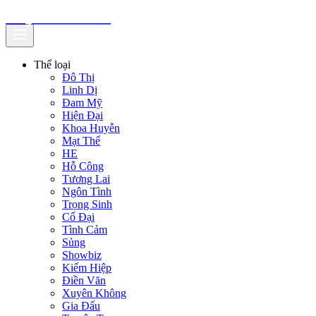
truyenfullz.com
Thể loại
Đô Thị
Linh Dị
Đam Mỹ
Hiện Đại
Khoa Huyễn
Mạt Thế
HE
Hỗ Công
Tương Lai
Ngôn Tình
Trọng Sinh
Cổ Đại
Tình Cảm
Sủng
Showbiz
Kiếm Hiệp
Điền Văn
Xuyên Không
Gia Đấu