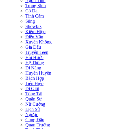
Ngôn Tình
Trọng Sinh
Cổ Đại
Tình Cảm
Sủng
Showbiz
Kiếm Hiệp
Điền Văn
Xuyên Không
Gia Đấu
Truyện Teen
Hài Hước
Hệ Thống
Dị Năng
Huyền Huyễn
Bách Hợp
Tiên Hiệp
Dị Giới
Tổng Tài
Quân Sự
Nữ Cường
Lịch Sử
Ngược
Cung Đấu
Quan Trường