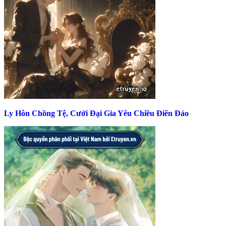
Ly Hôn Chồng Tệ, Cưới Đại Gia Yêu Chiều Điên Đảo