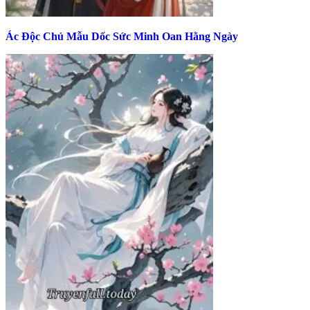
Ác Độc Chủ Mẫu Dốc Sức Minh Oan Hằng Ngày