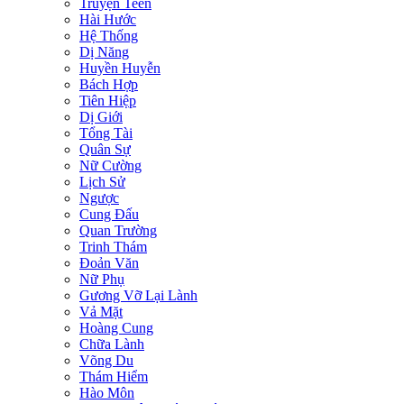
Truyện Teen
Hài Hước
Hệ Thống
Dị Năng
Huyền Huyễn
Bách Hợp
Tiên Hiệp
Dị Giới
Tổng Tài
Quân Sự
Nữ Cường
Lịch Sử
Ngược
Cung Đấu
Quan Trường
Trinh Thám
Đoản Văn
Nữ Phụ
Gương Vỡ Lại Lành
Vả Mặt
Hoàng Cung
Chữa Lành
Võng Du
Thám Hiểm
Hào Môn