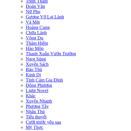
Trinh Thám
Đoản Văn
Nữ Phụ
Gương Vỡ Lại Lành
Vả Mặt
Hoàng Cung
Chữa Lành
Võng Du
Thám Hiểm
Hào Môn
Thanh Xuân Vườn Trường
Ngọt Sủng
Xuyên Sách
Báo Thù
Kinh Dị
Tình Cảm Gia Đình
Đông Phương
Light Novel
Khác
Xuyên Nhanh
Phương Tây
Nhân Thú
Tiểu thuyết
Cưới trước yêu sau
Mỹ Thực