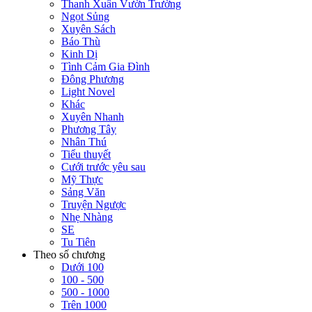
Thanh Xuân Vườn Trường
Ngọt Sủng
Xuyên Sách
Báo Thù
Kinh Dị
Tình Cảm Gia Đình
Đông Phương
Light Novel
Khác
Xuyên Nhanh
Phương Tây
Nhân Thú
Tiểu thuyết
Cưới trước yêu sau
Mỹ Thực
Sảng Văn
Truyện Ngược
Nhẹ Nhàng
SE
Tu Tiên
Theo số chương
Dưới 100
100 - 500
500 - 1000
Trên 1000