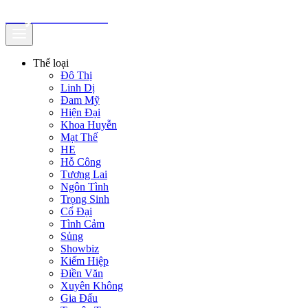
truyenfullz.com
Thể loại
Đô Thị
Linh Dị
Đam Mỹ
Hiện Đại
Khoa Huyễn
Mạt Thế
HE
Hỗ Công
Tương Lai
Ngôn Tình
Trọng Sinh
Cổ Đại
Tình Cảm
Sủng
Showbiz
Kiếm Hiệp
Điền Văn
Xuyên Không
Gia Đấu