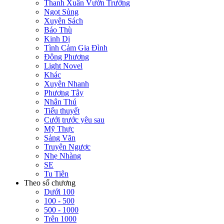
Thanh Xuân Vườn Trường
Ngọt Sủng
Xuyên Sách
Báo Thù
Kinh Dị
Tình Cảm Gia Đình
Đông Phương
Light Novel
Khác
Xuyên Nhanh
Phương Tây
Nhân Thú
Tiểu thuyết
Cưới trước yêu sau
Mỹ Thực
Sảng Văn
Truyện Ngược
Nhẹ Nhàng
SE
Tu Tiên
Theo số chương
Dưới 100
100 - 500
500 - 1000
Trên 1000