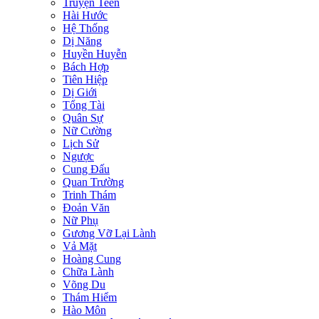
Truyện Teen
Hài Hước
Hệ Thống
Dị Năng
Huyền Huyễn
Bách Hợp
Tiên Hiệp
Dị Giới
Tổng Tài
Quân Sự
Nữ Cường
Lịch Sử
Ngược
Cung Đấu
Quan Trường
Trinh Thám
Đoản Văn
Nữ Phụ
Gương Vỡ Lại Lành
Vả Mặt
Hoàng Cung
Chữa Lành
Võng Du
Thám Hiểm
Hào Môn