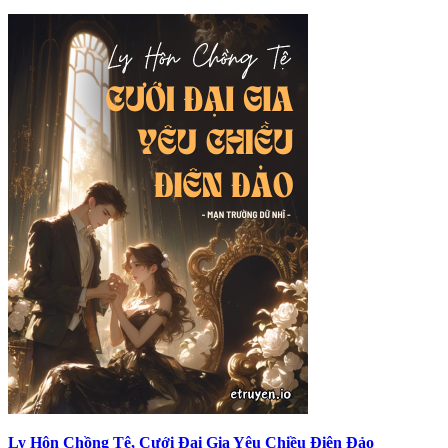
Ly Hôn Chồng Tệ, Cưới Đại Gia Yêu Chiều Điên Đảo