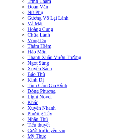
Trinh Thám
Đoản Văn
Nữ Phụ
Gương Vỡ Lại Lành
Vả Mặt
Hoàng Cung
Chữa Lành
Võng Du
Thám Hiểm
Hào Môn
Thanh Xuân Vườn Trường
Ngọt Sủng
Xuyên Sách
Báo Thù
Kinh Dị
Tình Cảm Gia Đình
Đông Phương
Light Novel
Khác
Xuyên Nhanh
Phương Tây
Nhân Thú
Tiểu thuyết
Cưới trước yêu sau
Mỹ Thực