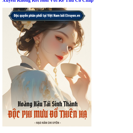
Xuyên Không Kết Hôn Với Kẻ Thù Cố Chấp