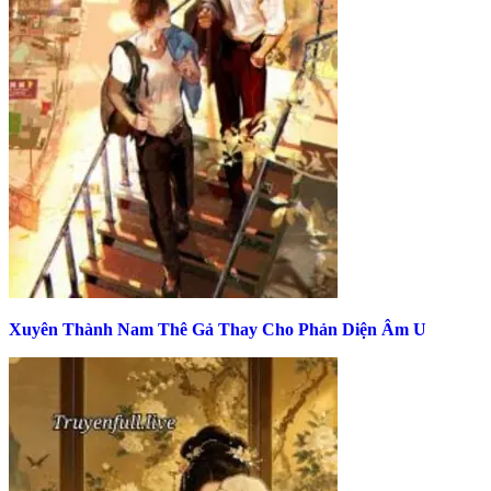
Xuyên Thành Nam Thê Gả Thay Cho Phản Diện Âm U