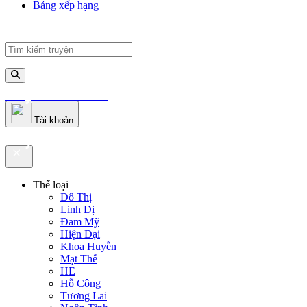
Bảng xếp hạng
truyenfullz.com
Tài khoản
truyenfullz.com
Thể loại
Đô Thị
Linh Dị
Đam Mỹ
Hiện Đại
Khoa Huyễn
Mạt Thế
HE
Hỗ Công
Tương Lai