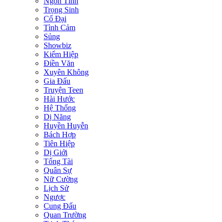
Ngôn Tình
Trọng Sinh
Cổ Đại
Tình Cảm
Sủng
Showbiz
Kiếm Hiệp
Điền Văn
Xuyên Không
Gia Đấu
Truyện Teen
Hài Hước
Hệ Thống
Dị Năng
Huyền Huyễn
Bách Hợp
Tiên Hiệp
Dị Giới
Tổng Tài
Quân Sự
Nữ Cường
Lịch Sử
Ngược
Cung Đấu
Quan Trường