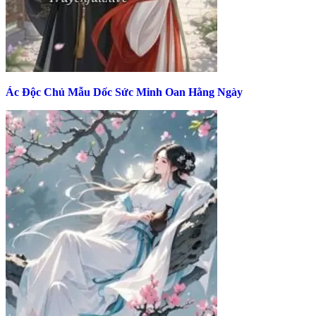
Ác Độc Chủ Mẫu Dốc Sức Minh Oan Hằng Ngày