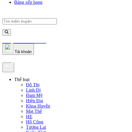
Bảng xếp hạng
truyenfullz.com
Tài khoản
truyenfullz.com
Thể loại
Đô Thị
Linh Dị
Đam Mỹ
Hiện Đại
Khoa Huyễn
Mạt Thế
HE
Hỗ Công
Tương Lai