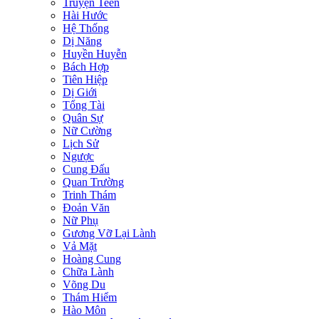
Truyện Teen
Hài Hước
Hệ Thống
Dị Năng
Huyền Huyễn
Bách Hợp
Tiên Hiệp
Dị Giới
Tổng Tài
Quân Sự
Nữ Cường
Lịch Sử
Ngược
Cung Đấu
Quan Trường
Trinh Thám
Đoản Văn
Nữ Phụ
Gương Vỡ Lại Lành
Vả Mặt
Hoàng Cung
Chữa Lành
Võng Du
Thám Hiểm
Hào Môn