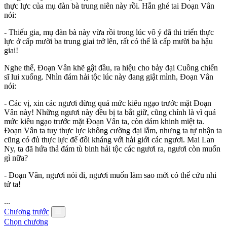
thực lực của mụ đàn bà trung niên này rồi. Hắn ghé tai Đoạn Vân
nói:
- Thiếu gia, mụ đàn bà này vừa rồi trong lúc vô ý đã thi triển thực
lực ở cấp mười ba trung giai trở lên, rất có thể là cấp mười ba hậu
giai!
Nghe thế, Đoạn Vân khẽ gật đầu, ra hiệu cho bảy đại Cuồng chiến
sĩ lui xuống. Nhìn đám hải tộc lúc này đang giật mình, Đoạn Vân
nói:
- Các vị, xin các ngươi đừng quá mức kiêu ngạo trước mặt Đoạn
Vân này! Những ngươi này đều bị ta bắt giữ, cũng chính là vì quá
mức kiêu ngạo trước mặt Đoạn Vân ta, còn dám khinh miệt ta.
Đoạn Vân ta tuy thực lực không cường đại lắm, nhưng ta tự nhận ta
cũng có đủ thực lực để đối kháng với hải giới các ngươi. Mai Lan
Ny, ta đã hứa thả đám tù binh hải tộc các ngươi ra, ngươi còn muốn
gì nữa?
- Đoạn Vân, ngươi nói đi, ngươi muốn làm sao mới có thể cứu nhi
tử ta!
...
Chương trước
Chọn chương