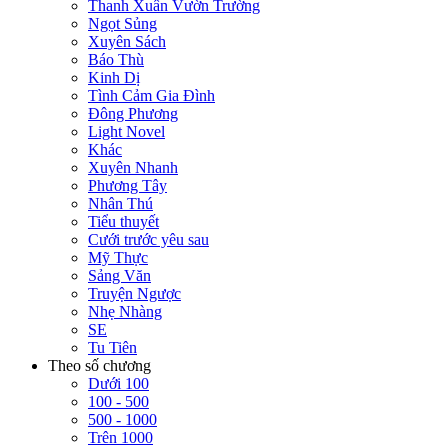
Thanh Xuân Vườn Trường
Ngọt Sủng
Xuyên Sách
Báo Thù
Kinh Dị
Tình Cảm Gia Đình
Đông Phương
Light Novel
Khác
Xuyên Nhanh
Phương Tây
Nhân Thú
Tiểu thuyết
Cưới trước yêu sau
Mỹ Thực
Sảng Văn
Truyện Ngược
Nhẹ Nhàng
SE
Tu Tiên
Theo số chương
Dưới 100
100 - 500
500 - 1000
Trên 1000