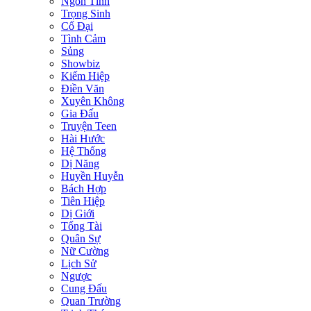
Ngôn Tình
Trọng Sinh
Cổ Đại
Tình Cảm
Sủng
Showbiz
Kiếm Hiệp
Điền Văn
Xuyên Không
Gia Đấu
Truyện Teen
Hài Hước
Hệ Thống
Dị Năng
Huyền Huyễn
Bách Hợp
Tiên Hiệp
Dị Giới
Tổng Tài
Quân Sự
Nữ Cường
Lịch Sử
Ngược
Cung Đấu
Quan Trường