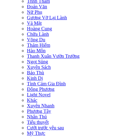
Trinh Thám
Đoản Văn
Nữ Phụ
Gương Vỡ Lại Lành
Vả Mặt
Hoàng Cung
Chữa Lành
Võng Du
Thám Hiểm
Hào Môn
Thanh Xuân Vườn Trường
Ngọt Sủng
Xuyên Sách
Báo Thù
Kinh Dị
Tình Cảm Gia Đình
Đông Phương
Light Novel
Khác
Xuyên Nhanh
Phương Tây
Nhân Thú
Tiểu thuyết
Cưới trước yêu sau
Mỹ Thực