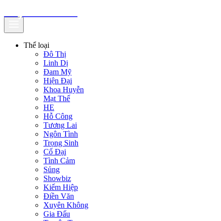
truyenfullz.com
Thể loại
Đô Thị
Linh Dị
Đam Mỹ
Hiện Đại
Khoa Huyễn
Mạt Thế
HE
Hỗ Công
Tương Lai
Ngôn Tình
Trọng Sinh
Cổ Đại
Tình Cảm
Sủng
Showbiz
Kiếm Hiệp
Điền Văn
Xuyên Không
Gia Đấu