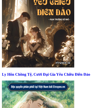
Ly Hôn Chồng Tệ, Cưới Đại Gia Yêu Chiều Điên Đảo