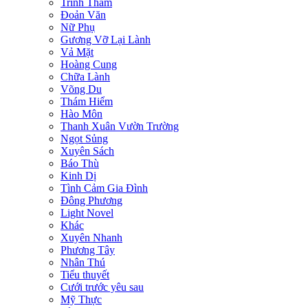
Trinh Thám
Đoản Văn
Nữ Phụ
Gương Vỡ Lại Lành
Vả Mặt
Hoàng Cung
Chữa Lành
Võng Du
Thám Hiểm
Hào Môn
Thanh Xuân Vườn Trường
Ngọt Sủng
Xuyên Sách
Báo Thù
Kinh Dị
Tình Cảm Gia Đình
Đông Phương
Light Novel
Khác
Xuyên Nhanh
Phương Tây
Nhân Thú
Tiểu thuyết
Cưới trước yêu sau
Mỹ Thực