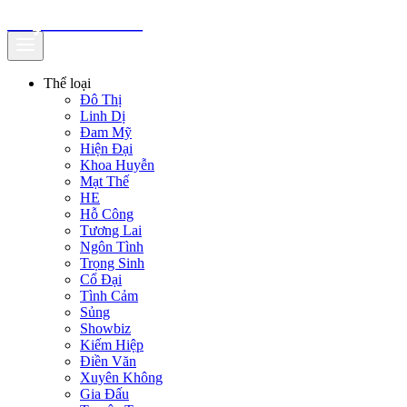
truyenfullz.com
Thể loại
Đô Thị
Linh Dị
Đam Mỹ
Hiện Đại
Khoa Huyễn
Mạt Thế
HE
Hỗ Công
Tương Lai
Ngôn Tình
Trọng Sinh
Cổ Đại
Tình Cảm
Sủng
Showbiz
Kiếm Hiệp
Điền Văn
Xuyên Không
Gia Đấu