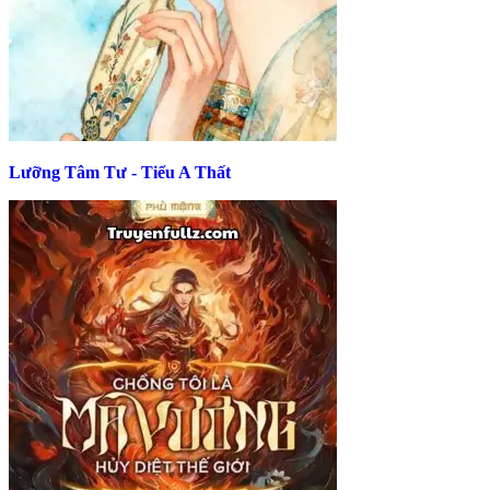
Lưỡng Tâm Tư - Tiểu A Thất