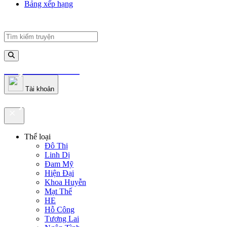
Bảng xếp hạng
truyenfullz.com
Tài khoản
truyenfullz.com
Thể loại
Đô Thị
Linh Dị
Đam Mỹ
Hiện Đại
Khoa Huyễn
Mạt Thế
HE
Hỗ Công
Tương Lai