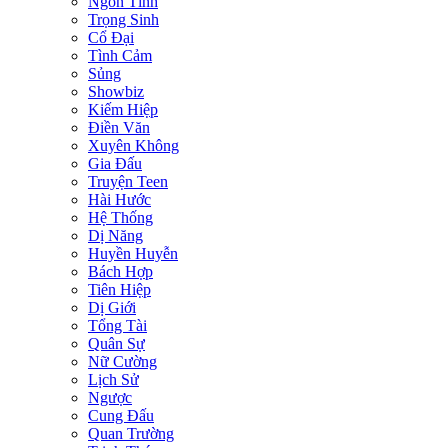
Ngôn Tình
Trọng Sinh
Cổ Đại
Tình Cảm
Sủng
Showbiz
Kiếm Hiệp
Điền Văn
Xuyên Không
Gia Đấu
Truyện Teen
Hài Hước
Hệ Thống
Dị Năng
Huyền Huyễn
Bách Hợp
Tiên Hiệp
Dị Giới
Tổng Tài
Quân Sự
Nữ Cường
Lịch Sử
Ngược
Cung Đấu
Quan Trường