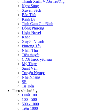
Thanh Xuân Vườn Trường
Ngọt Sủng
Xuyên Sách
Báo Thù
Kinh Dị
Tình Cảm Gia Đình
Đông Phương
Light Novel
Khác
Xuyên Nhanh
Phương Tây
Nhân Thú
Tiểu thuyết
Cưới trước yêu sau
Mỹ Thực
Sảng Văn
Truyện Ngược
Nhẹ Nhàng
SE
Tu Tiên
Theo số chương
Dưới 100
100 - 500
500 - 1000
Trên 1000