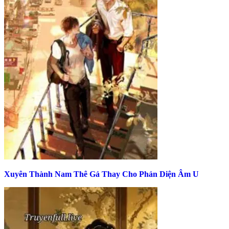
Xuyên Thành Nam Thê Gả Thay Cho Phản Diện Âm U