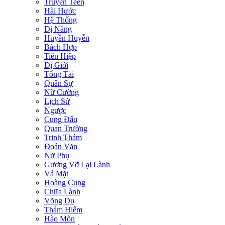
Truyện Teen
Hài Hước
Hệ Thống
Dị Năng
Huyền Huyễn
Bách Hợp
Tiên Hiệp
Dị Giới
Tổng Tài
Quân Sự
Nữ Cường
Lịch Sử
Ngược
Cung Đấu
Quan Trường
Trinh Thám
Đoản Văn
Nữ Phụ
Gương Vỡ Lại Lành
Vả Mặt
Hoàng Cung
Chữa Lành
Võng Du
Thám Hiểm
Hào Môn