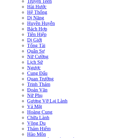
Truyện Teen
Hài Hước
Hệ Thống
Dị Năng
Huyền Huyễn
Bách Hợp
Tiên Hiệp
Dị Giới
Tổng Tài
Quân Sự
Nữ Cường
Lịch Sử
Ngược
Cung Đấu
Quan Trường
Trinh Thám
Đoản Văn
Nữ Phụ
Gương Vỡ Lại Lành
Vả Mặt
Hoàng Cung
Chữa Lành
Võng Du
Thám Hiểm
Hào Môn