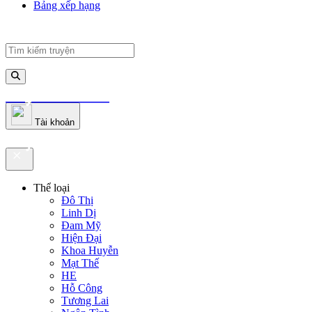
Bảng xếp hạng
truyenfullz.com
Tài khoản
truyenfullz.com
Thể loại
Đô Thị
Linh Dị
Đam Mỹ
Hiện Đại
Khoa Huyễn
Mạt Thế
HE
Hỗ Công
Tương Lai