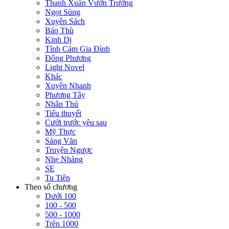
Thanh Xuân Vườn Trường
Ngọt Sủng
Xuyên Sách
Báo Thù
Kinh Dị
Tình Cảm Gia Đình
Đông Phương
Light Novel
Khác
Xuyên Nhanh
Phương Tây
Nhân Thú
Tiểu thuyết
Cưới trước yêu sau
Mỹ Thực
Sảng Văn
Truyện Ngược
Nhẹ Nhàng
SE
Tu Tiên
Theo số chương
Dưới 100
100 - 500
500 - 1000
Trên 1000