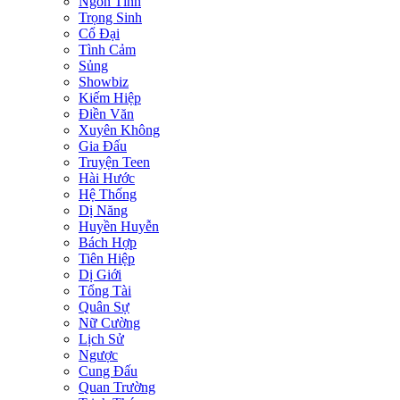
Ngôn Tình
Trọng Sinh
Cổ Đại
Tình Cảm
Sủng
Showbiz
Kiếm Hiệp
Điền Văn
Xuyên Không
Gia Đấu
Truyện Teen
Hài Hước
Hệ Thống
Dị Năng
Huyền Huyễn
Bách Hợp
Tiên Hiệp
Dị Giới
Tổng Tài
Quân Sự
Nữ Cường
Lịch Sử
Ngược
Cung Đấu
Quan Trường