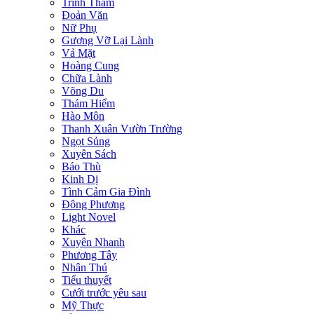
Trinh Thám
Đoản Văn
Nữ Phụ
Gương Vỡ Lại Lành
Vả Mặt
Hoàng Cung
Chữa Lành
Võng Du
Thám Hiểm
Hào Môn
Thanh Xuân Vườn Trường
Ngọt Sủng
Xuyên Sách
Báo Thù
Kinh Dị
Tình Cảm Gia Đình
Đông Phương
Light Novel
Khác
Xuyên Nhanh
Phương Tây
Nhân Thú
Tiểu thuyết
Cưới trước yêu sau
Mỹ Thực