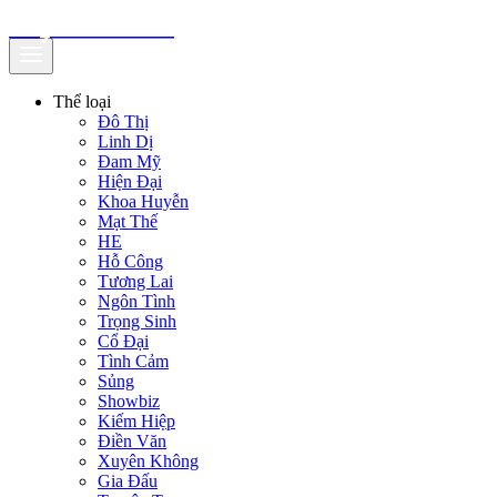
truyenfullz.com
Thể loại
Đô Thị
Linh Dị
Đam Mỹ
Hiện Đại
Khoa Huyễn
Mạt Thế
HE
Hỗ Công
Tương Lai
Ngôn Tình
Trọng Sinh
Cổ Đại
Tình Cảm
Sủng
Showbiz
Kiếm Hiệp
Điền Văn
Xuyên Không
Gia Đấu