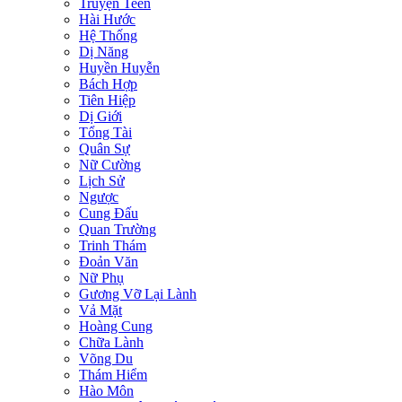
Truyện Teen
Hài Hước
Hệ Thống
Dị Năng
Huyền Huyễn
Bách Hợp
Tiên Hiệp
Dị Giới
Tổng Tài
Quân Sự
Nữ Cường
Lịch Sử
Ngược
Cung Đấu
Quan Trường
Trinh Thám
Đoản Văn
Nữ Phụ
Gương Vỡ Lại Lành
Vả Mặt
Hoàng Cung
Chữa Lành
Võng Du
Thám Hiểm
Hào Môn