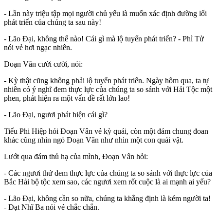
- Lần này triệu tập mọi người chủ yếu là muốn xác định đường lối
phát triển của chúng ta sau này!
- Lão Đại, không thể nào! Cái gì mà lộ tuyến phát triển? - Phì Tử
nói vẻ hơi ngạc nhiên.
Đoạn Vân cười cười, nói:
- Kỳ thật cũng không phải lộ tuyến phát triển. Ngày hôm qua, ta tự
nhiên có ý nghĩ đem thực lực của chúng ta so sánh với Hải Tộc một
phen, phát hiện ra một vấn đề rất lớn lao!
- Lão Đại, ngươi phát hiện cái gì?
Tiểu Phi Hiệp hỏi Đoạn Vân vẻ kỳ quái, còn một đám chung đoan
khác cũng nhìn ngó Đoạn Vân như nhìn một con quái vật.
Lướt qua đám thủ hạ của mình, Đoạn Vân hỏi:
- Các ngươi thử đem thực lực của chúng ta so sánh với thực lực của
Bắc Hải bộ tộc xem sao, các ngươi xem rốt cuộc là ai mạnh ai yếu?
- Lão Đại, không cần so nữa, chúng ta khẳng định là kém người ta!
- Đạt Nhĩ Ba nói vẻ chắc chắn.