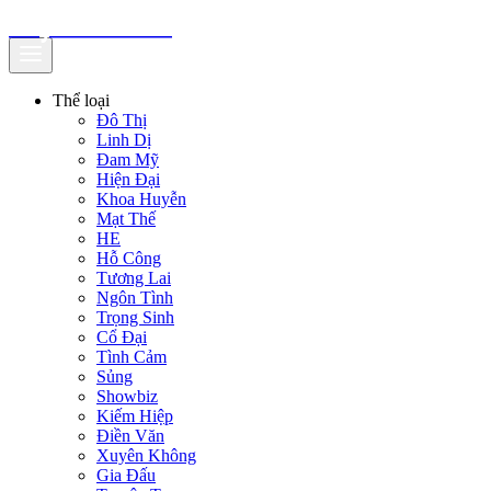
truyenfullz.com
Thể loại
Đô Thị
Linh Dị
Đam Mỹ
Hiện Đại
Khoa Huyễn
Mạt Thế
HE
Hỗ Công
Tương Lai
Ngôn Tình
Trọng Sinh
Cổ Đại
Tình Cảm
Sủng
Showbiz
Kiếm Hiệp
Điền Văn
Xuyên Không
Gia Đấu