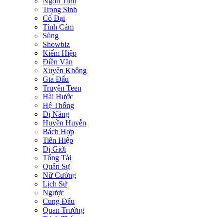
Ngôn Tình
Trọng Sinh
Cổ Đại
Tình Cảm
Sủng
Showbiz
Kiếm Hiệp
Điền Văn
Xuyên Không
Gia Đấu
Truyện Teen
Hài Hước
Hệ Thống
Dị Năng
Huyền Huyễn
Bách Hợp
Tiên Hiệp
Dị Giới
Tổng Tài
Quân Sự
Nữ Cường
Lịch Sử
Ngược
Cung Đấu
Quan Trường