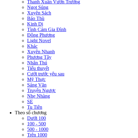
Thanh Xuân Vườn Trường
Ngọt Sủng
Xuyên Sách
Báo Thù
Kinh Dị
Tình Cảm Gia Đình
Đông Phương
Light Novel
Khác
Xuyên Nhanh
Phương Tây
Nhân Thú
Tiểu thuyết
Cưới trước yêu sau
Mỹ Thực
Sảng Văn
Truyện Ngược
Nhẹ Nhàng
SE
Tu Tiên
Theo số chương
Dưới 100
100 - 500
500 - 1000
Trên 1000