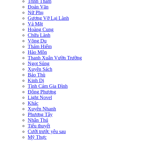
Trinh Thám
Đoản Văn
Nữ Phụ
Gương Vỡ Lại Lành
Vả Mặt
Hoàng Cung
Chữa Lành
Võng Du
Thám Hiểm
Hào Môn
Thanh Xuân Vườn Trường
Ngọt Sủng
Xuyên Sách
Báo Thù
Kinh Dị
Tình Cảm Gia Đình
Đông Phương
Light Novel
Khác
Xuyên Nhanh
Phương Tây
Nhân Thú
Tiểu thuyết
Cưới trước yêu sau
Mỹ Thực