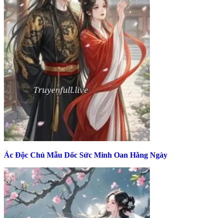
Ác Độc Chủ Mẫu Dốc Sức Minh Oan Hằng Ngày