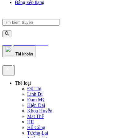
Bảng xếp hạng
truyenfullz.com
Tài khoản
truyenfullz.com
Thể loại
Đô Thị
Linh Dị
Đam Mỹ
Hiện Đại
Khoa Huyễn
Mạt Thế
HE
Hỗ Công
Tương Lai