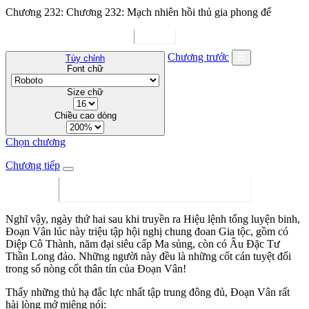
Chương 232: Chương 232: Mạch nhiên hồi thủ gia phong để
Chương trước
Tùy chỉnh
Font chữ
Size chữ
Chiều cao dòng
Chọn chương
Chương tiếp
Nghĩ vậy, ngày thứ hai sau khi truyền ra Hiệu lệnh tổng luyện binh,
Đoạn Vân lúc này triệu tập hội nghị chung đoan Gia tộc, gồm có
Diệp Cô Thành, năm đại siêu cấp Ma sủng, còn có Âu Đặc Tư
Thần Long đảo. Những người này đều là những cốt cán tuyệt đối
trong số nòng cốt thân tín của Đoạn Vân!
Thấy những thủ hạ đắc lực nhất tập trung đông đủ, Đoạn Vân rất
hài lòng mở miệng nói: