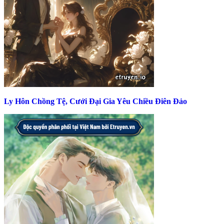
Ly Hôn Chồng Tệ, Cưới Đại Gia Yêu Chiều Điên Đảo