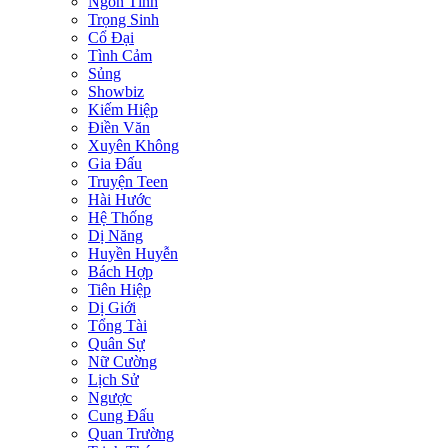
Ngôn Tình
Trọng Sinh
Cổ Đại
Tình Cảm
Sủng
Showbiz
Kiếm Hiệp
Điền Văn
Xuyên Không
Gia Đấu
Truyện Teen
Hài Hước
Hệ Thống
Dị Năng
Huyền Huyễn
Bách Hợp
Tiên Hiệp
Dị Giới
Tổng Tài
Quân Sự
Nữ Cường
Lịch Sử
Ngược
Cung Đấu
Quan Trường