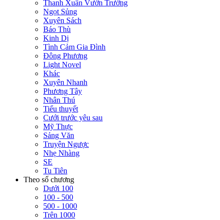
Thanh Xuân Vườn Trường
Ngọt Sủng
Xuyên Sách
Báo Thù
Kinh Dị
Tình Cảm Gia Đình
Đông Phương
Light Novel
Khác
Xuyên Nhanh
Phương Tây
Nhân Thú
Tiểu thuyết
Cưới trước yêu sau
Mỹ Thực
Sảng Văn
Truyện Ngược
Nhẹ Nhàng
SE
Tu Tiên
Theo số chương
Dưới 100
100 - 500
500 - 1000
Trên 1000