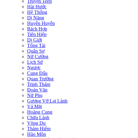
Truyện Teen
Hài Hước
Hệ Thống
Dị Năng
Huyền Huyễn
Bách Hợp
Tiên Hiệp
Dị Giới
Tổng Tài
Quân Sự
Nữ Cường
Lịch Sử
Ngược
Cung Đấu
Quan Trường
Trinh Thám
Đoản Văn
Nữ Phụ
Gương Vỡ Lại Lành
Vả Mặt
Hoàng Cung
Chữa Lành
Võng Du
Thám Hiểm
Hào Môn