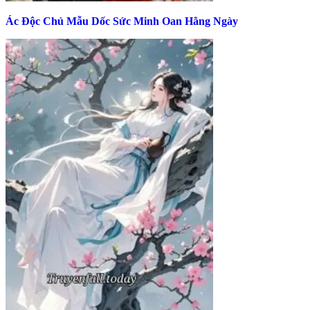
Ác Độc Chủ Mẫu Dốc Sức Minh Oan Hằng Ngày