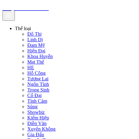
truyenfullz.com
Thể loại
Đô Thị
Linh Dị
Đam Mỹ
Hiện Đại
Khoa Huyễn
Mạt Thế
HE
Hỗ Công
Tương Lai
Ngôn Tình
Trọng Sinh
Cổ Đại
Tình Cảm
Sủng
Showbiz
Kiếm Hiệp
Điền Văn
Xuyên Không
Gia Đấu