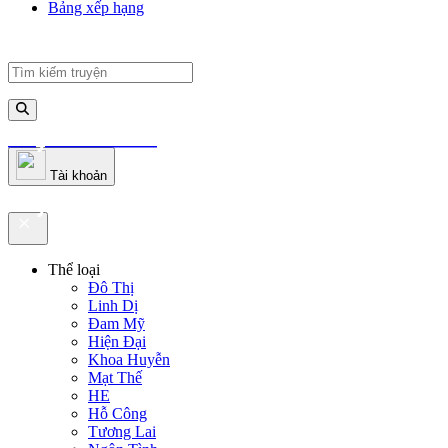
Bảng xếp hạng
truyenfullz.com
Tài khoản
truyenfullz.com
Thể loại
Đô Thị
Linh Dị
Đam Mỹ
Hiện Đại
Khoa Huyễn
Mạt Thế
HE
Hỗ Công
Tương Lai