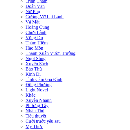
Trinh Thám
Đoản Văn
Nữ Phụ
Gương Vỡ Lại Lành
Vả Mặt
Hoàng Cung
Chữa Lành
Võng Du
Thám Hiểm
Hào Môn
Thanh Xuân Vườn Trường
Ngọt Sủng
Xuyên Sách
Báo Thù
Kinh Dị
Tình Cảm Gia Đình
Đông Phương
Light Novel
Khác
Xuyên Nhanh
Phương Tây
Nhân Thú
Tiểu thuyết
Cưới trước yêu sau
Mỹ Thực