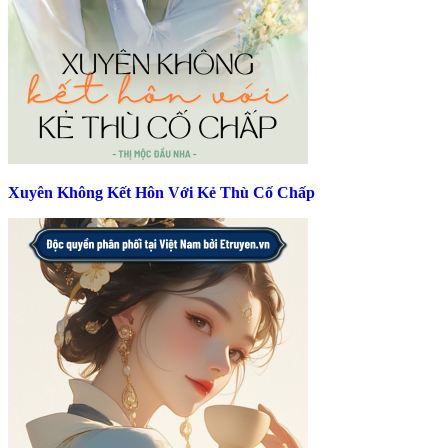
Xuyên Không Kết Hôn Với Kẻ Thù Cố Chấp