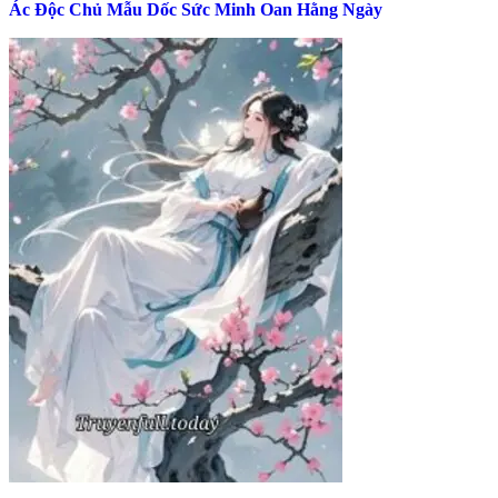
Ác Độc Chủ Mẫu Dốc Sức Minh Oan Hằng Ngày