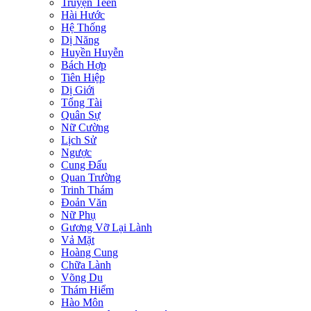
Truyện Teen
Hài Hước
Hệ Thống
Dị Năng
Huyền Huyễn
Bách Hợp
Tiên Hiệp
Dị Giới
Tổng Tài
Quân Sự
Nữ Cường
Lịch Sử
Ngược
Cung Đấu
Quan Trường
Trinh Thám
Đoản Văn
Nữ Phụ
Gương Vỡ Lại Lành
Vả Mặt
Hoàng Cung
Chữa Lành
Võng Du
Thám Hiểm
Hào Môn