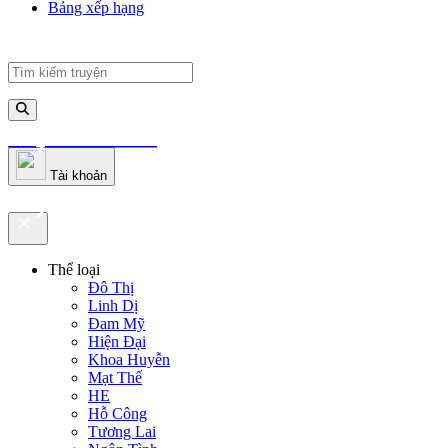
Bảng xếp hạng
truyenfullz.com
Tài khoản
truyenfullz.com
Thể loại
Đô Thị
Linh Dị
Đam Mỹ
Hiện Đại
Khoa Huyễn
Mạt Thế
HE
Hỗ Công
Tương Lai