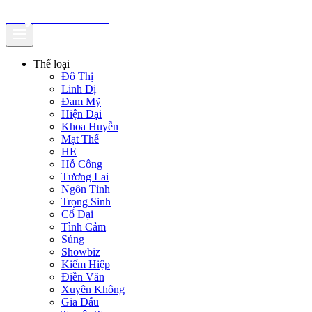
truyenfullz.com
Thể loại
Đô Thị
Linh Dị
Đam Mỹ
Hiện Đại
Khoa Huyễn
Mạt Thế
HE
Hỗ Công
Tương Lai
Ngôn Tình
Trọng Sinh
Cổ Đại
Tình Cảm
Sủng
Showbiz
Kiếm Hiệp
Điền Văn
Xuyên Không
Gia Đấu