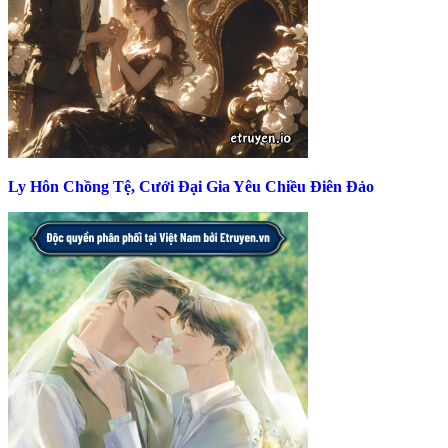
Ly Hôn Chồng Tệ, Cưới Đại Gia Yêu Chiều Điên Đảo