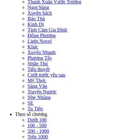
Thanh Xuân Vườn Trường
Ngọt Sủng
Xuyên Sách
Báo Thù
Kinh Dị
Tình Cảm Gia Đình
Đông Phương
Light Novel
Khác
Xuyên Nhanh
Phương Tây
Nhân Thú
Tiểu thuyết
Cưới trước yêu sau
Mỹ Thực
Sảng Văn
Truyện Ngược
Nhẹ Nhàng
SE
Tu Tiên
Theo số chương
Dưới 100
100 - 500
500 - 1000
Trên 1000