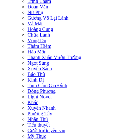
Trinh Thám
Đoản Văn
Nữ Phụ
Gương Vỡ Lại Lành
Vả Mặt
Hoàng Cung
Chữa Lành
Võng Du
Thám Hiểm
Hào Môn
Thanh Xuân Vườn Trường
Ngọt Sủng
Xuyên Sách
Báo Thù
Kinh Dị
Tình Cảm Gia Đình
Đông Phương
Light Novel
Khác
Xuyên Nhanh
Phương Tây
Nhân Thú
Tiểu thuyết
Cưới trước yêu sau
Mỹ Thực