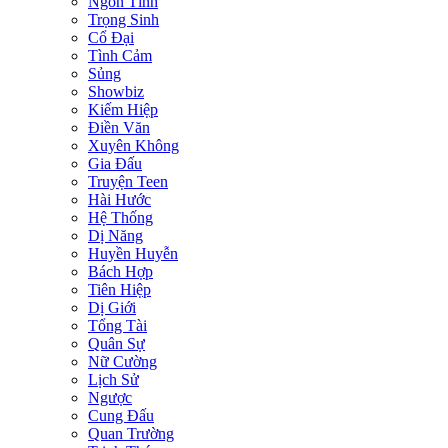
Ngôn Tình
Trọng Sinh
Cổ Đại
Tình Cảm
Sủng
Showbiz
Kiếm Hiệp
Điền Văn
Xuyên Không
Gia Đấu
Truyện Teen
Hài Hước
Hệ Thống
Dị Năng
Huyền Huyễn
Bách Hợp
Tiên Hiệp
Dị Giới
Tổng Tài
Quân Sự
Nữ Cường
Lịch Sử
Ngược
Cung Đấu
Quan Trường