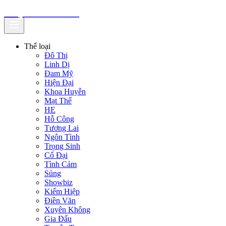
truyenfullz.com
Thể loại
Đô Thị
Linh Dị
Đam Mỹ
Hiện Đại
Khoa Huyễn
Mạt Thế
HE
Hỗ Công
Tương Lai
Ngôn Tình
Trọng Sinh
Cổ Đại
Tình Cảm
Sủng
Showbiz
Kiếm Hiệp
Điền Văn
Xuyên Không
Gia Đấu