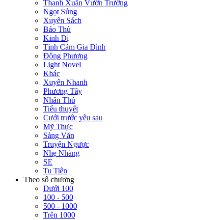
Thanh Xuân Vườn Trường
Ngọt Sủng
Xuyên Sách
Báo Thù
Kinh Dị
Tình Cảm Gia Đình
Đông Phương
Light Novel
Khác
Xuyên Nhanh
Phương Tây
Nhân Thú
Tiểu thuyết
Cưới trước yêu sau
Mỹ Thực
Sảng Văn
Truyện Ngược
Nhẹ Nhàng
SE
Tu Tiên
Theo số chương
Dưới 100
100 - 500
500 - 1000
Trên 1000