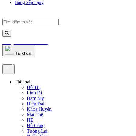
Bảng xếp hạng
truyenfullz.com
Tài khoản
truyenfullz.com
Thể loại
Đô Thị
Linh Dị
Đam Mỹ
Hiện Đại
Khoa Huyễn
Mạt Thế
HE
Hỗ Công
Tương Lai