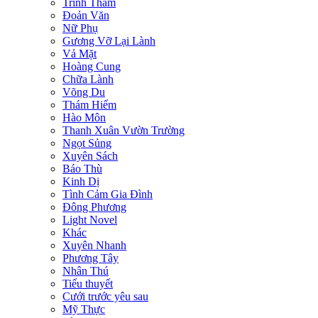
Trinh Thám
Đoản Văn
Nữ Phụ
Gương Vỡ Lại Lành
Vả Mặt
Hoàng Cung
Chữa Lành
Võng Du
Thám Hiểm
Hào Môn
Thanh Xuân Vườn Trường
Ngọt Sủng
Xuyên Sách
Báo Thù
Kinh Dị
Tình Cảm Gia Đình
Đông Phương
Light Novel
Khác
Xuyên Nhanh
Phương Tây
Nhân Thú
Tiểu thuyết
Cưới trước yêu sau
Mỹ Thực