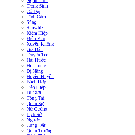
Ngôn Tình
Trọng Sinh
Cổ Đại
Tình Cảm
Sủng
Showbiz
Kiếm Hiệp
Điền Văn
Xuyên Không
Gia Đấu
Truyện Teen
Hài Hước
Hệ Thống
Dị Năng
Huyền Huyễn
Bách Hợp
Tiên Hiệp
Dị Giới
Tổng Tài
Quân Sự
Nữ Cường
Lịch Sử
Ngược
Cung Đấu
Quan Trường