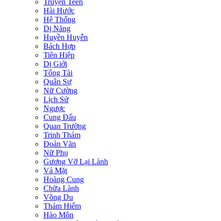
Truyện Teen
Hài Hước
Hệ Thống
Dị Năng
Huyền Huyễn
Bách Hợp
Tiên Hiệp
Dị Giới
Tổng Tài
Quân Sự
Nữ Cường
Lịch Sử
Ngược
Cung Đấu
Quan Trường
Trinh Thám
Đoản Văn
Nữ Phụ
Gương Vỡ Lại Lành
Vả Mặt
Hoàng Cung
Chữa Lành
Võng Du
Thám Hiểm
Hào Môn