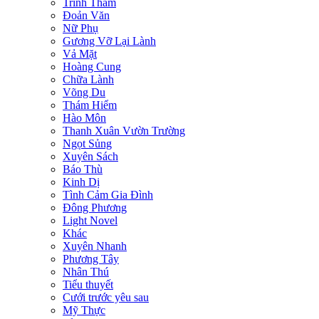
Trinh Thám
Đoản Văn
Nữ Phụ
Gương Vỡ Lại Lành
Vả Mặt
Hoàng Cung
Chữa Lành
Võng Du
Thám Hiểm
Hào Môn
Thanh Xuân Vườn Trường
Ngọt Sủng
Xuyên Sách
Báo Thù
Kinh Dị
Tình Cảm Gia Đình
Đông Phương
Light Novel
Khác
Xuyên Nhanh
Phương Tây
Nhân Thú
Tiểu thuyết
Cưới trước yêu sau
Mỹ Thực