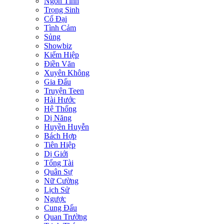
Ngôn Tình
Trọng Sinh
Cổ Đại
Tình Cảm
Sủng
Showbiz
Kiếm Hiệp
Điền Văn
Xuyên Không
Gia Đấu
Truyện Teen
Hài Hước
Hệ Thống
Dị Năng
Huyền Huyễn
Bách Hợp
Tiên Hiệp
Dị Giới
Tổng Tài
Quân Sự
Nữ Cường
Lịch Sử
Ngược
Cung Đấu
Quan Trường