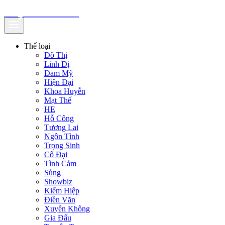
truyenfullz.com
Thể loại
Đô Thị
Linh Dị
Đam Mỹ
Hiện Đại
Khoa Huyễn
Mạt Thế
HE
Hỗ Công
Tương Lai
Ngôn Tình
Trọng Sinh
Cổ Đại
Tình Cảm
Sủng
Showbiz
Kiếm Hiệp
Điền Văn
Xuyên Không
Gia Đấu