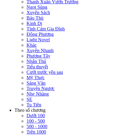
Thanh Xuân Vườn Trường
Ngọt Sủng
Xuyên Sách
Báo Thù
Kinh Dị
Tình Cảm Gia Đình
Đông Phương
Light Novel
Khác
Xuyên Nhanh
Phương Tây
Nhân Thú
Tiểu thuyết
Cưới trước yêu sau
Mỹ Thực
Sảng Văn
Truyện Ngược
Nhẹ Nhàng
SE
Tu Tiên
Theo số chương
Dưới 100
100 - 500
500 - 1000
Trên 1000