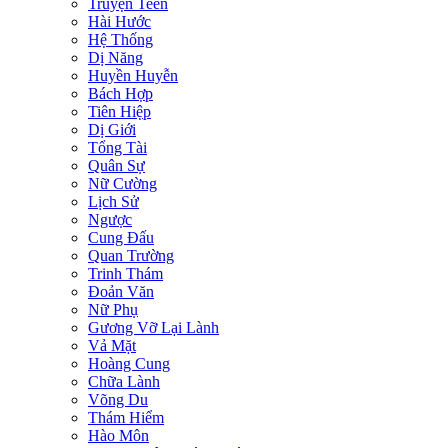
Truyện Teen
Hài Hước
Hệ Thống
Dị Năng
Huyền Huyễn
Bách Hợp
Tiên Hiệp
Dị Giới
Tổng Tài
Quân Sự
Nữ Cường
Lịch Sử
Ngược
Cung Đấu
Quan Trường
Trinh Thám
Đoản Văn
Nữ Phụ
Gương Vỡ Lại Lành
Vả Mặt
Hoàng Cung
Chữa Lành
Võng Du
Thám Hiểm
Hào Môn