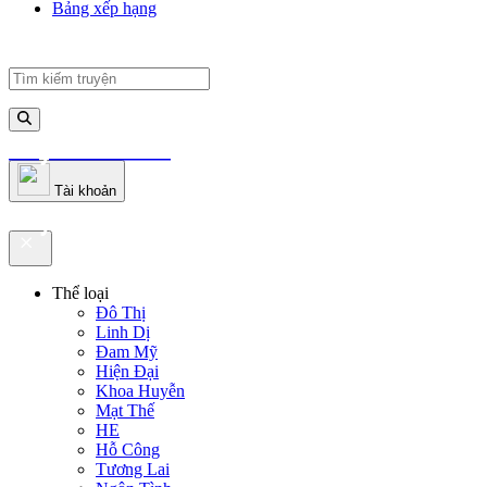
Bảng xếp hạng
truyenfullz.com
Tài khoản
truyenfullz.com
Thể loại
Đô Thị
Linh Dị
Đam Mỹ
Hiện Đại
Khoa Huyễn
Mạt Thế
HE
Hỗ Công
Tương Lai